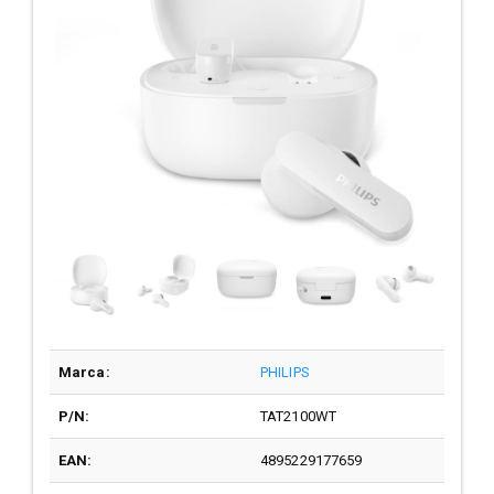
Marca:
PHILIPS
P/N:
TAT2100WT
EAN:
4895229177659