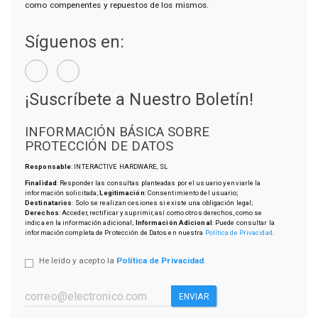
como compenentes y repuestos de los mismos.
Síguenos en:
¡Suscríbete a Nuestro Boletín!
INFORMACIÓN BÁSICA SOBRE
PROTECCIÓN DE DATOS
Responsable
: INTERACTIVE HARDWARE, SL
Finalidad
: Responder las consultas planteadas por el usuario y enviarle la
información solicitada;
Legitimación
: Consentimiento del usuario;
Destinatarios
: Solo se realizan cesiones si existe una obligación legal;
Derechos
: Acceder, rectificar y suprimir, así como otros derechos, como se
indica en la información adicional;
Información Adicional
: Puede consultar la
información completa de Protección de Datos en nuestra
Política de Privacidad
.
He leído y acepto la
Política de Privacidad
.
ENVIAR