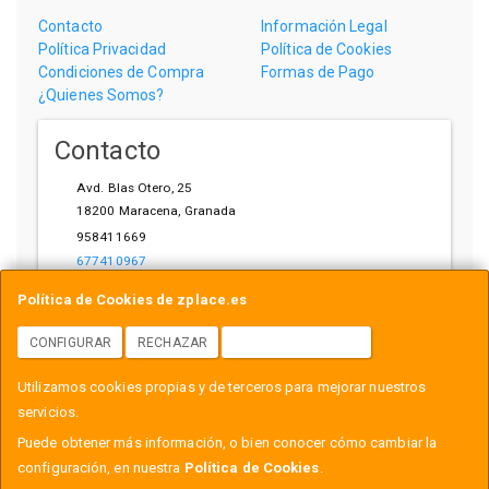
Contacto
Información Legal
Política Privacidad
Política de Cookies
Condiciones de Compra
Formas de Pago
¿Quienes Somos?
Contacto
Avd. Blas Otero, 25
18200
Maracena
,
Granada
958411669
677410967
ihardware@gmail.com
Política de Cookies de zplace.es
CONFIGURAR
RECHAZAR
ACEPTAR COOKIES
Horario
Utilizamos cookies propias y de terceros para mejorar nuestros
L-V: 10:00-14:00, 17:00-21:00
servicios.
Puede obtener más información, o bien conocer cómo cambiar la
configuración, en nuestra
Política de Cookies
.
, , , , España. - C.I.F.: B18558999 - Tfno: