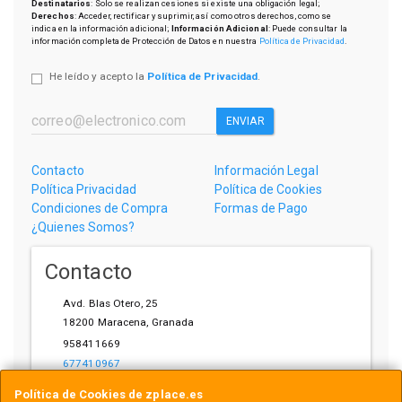
Destinatarios
: Solo se realizan cesiones si existe una obligación legal;
Derechos
: Acceder, rectificar y suprimir, así como otros derechos, como se
indica en la información adicional;
Información Adicional
: Puede consultar la
información completa de Protección de Datos en nuestra
Política de Privacidad
.
He leído y acepto la
Política de Privacidad
.
ENVIAR
Contacto
Información Legal
Política Privacidad
Política de Cookies
Condiciones de Compra
Formas de Pago
¿Quienes Somos?
Contacto
Avd. Blas Otero, 25
18200
Maracena
,
Granada
958411669
677410967
ihardware@gmail.com
Política de Cookies de zplace.es