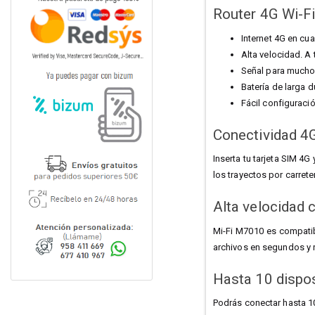
Router 4G Wi-F
Internet 4G en cu
Alta velocidad. A
Señal para muchos
Batería de larga 
Fácil configuraci
Conectividad 4G
Inserta tu tarjeta SIM 4G
los trayectos por carrete
Alta velocidad 
Mi-Fi M7010 es compatib
archivos en segundos y r
Hasta 10 dispo
Podrás conectar hasta 10