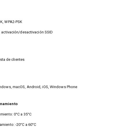
SK, WPA2-PSK
, activación/desactivación SSID
ista de clientes
indows, macOS, Android, iOS, Windows Phone
onamiento
miento: 0°C a 35°C
miento: -20°C a 60°C