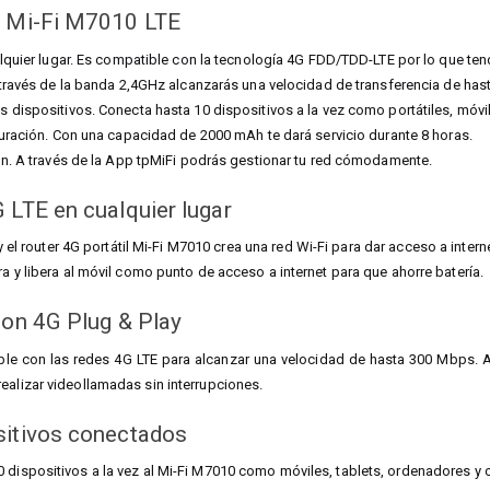
i Mi-Fi M7010 LTE
alquier lugar. Es compatible con la tecnología 4G FDD/TDD-LTE por lo que te
 través de la banda 2,4GHz alcanzarás una velocidad de transferencia de ha
 dispositivos. Conecta hasta 10 dispositivos a la vez como portátiles, móvil
duración. Con una capacidad de 2000 mAh te dará servicio durante 8 horas.
ón. A través de la App tpMiFi podrás gestionar tu red cómodamente.
 LTE en cualquier lugar
 y el router 4G portátil Mi-Fi M7010 crea una red Wi-Fi para dar acceso a inte
ra y libera al móvil como punto de acceso a internet para que ahorre batería.
con 4
G Plug & Play
le con las redes 4G LTE para alcanzar una velocidad de hasta 300 Mbps. Así
ealizar videollamadas sin interrupciones.
sitivos conectados
 dispositivos a la vez al Mi-Fi M7010 como móviles, tablets, ordenadores y 