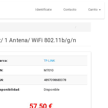
Identifícate
Contacto
Carrito
/ 1 Antena/ WiFi 802.11b/g/n
arca:
TP-LINK
/N:
M7010
AN:
4897098683378
sponibilidad:
Disponible
57,50 €