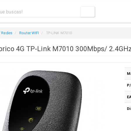
/ Redes
Router WIFI
TP-LINK M7010
brico 4G TP-Link M7010 300Mbps/ 2.4GHz
M
P
E
Di