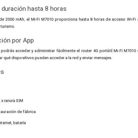
a duración hasta 8 horas
de 2000 mAh, el Mi-Fi M7010 proporciona hasta 8 horas de acceso Wi-Fi a 
y turismo.
ción por App
 podrás acceder y administrar fácilmente el router 4G portátil Mi-Fi M7010
lar qué dispositivos pueden acceder a la red y enviar mensajes.
es
1 x ranura SIM
tauración de fábrica
nternet, batería