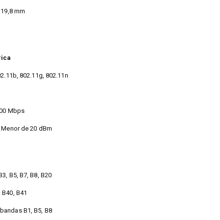
x 19,8 mm
rica
02.11b, 802.11g, 802.11n
300 Mbps
: Menor de 20 dBm
3, B5, B7, B8, B20
 B40, B41
bandas B1, B5, B8