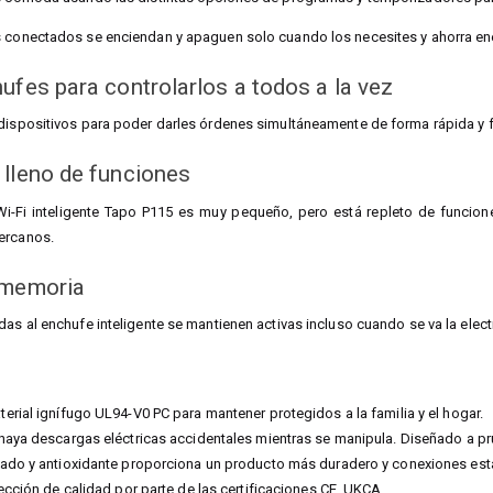
s conectados se enciendan y apaguen solo cuando los necesites y ahorra en
hufes para
controlarlos a todos a la vez
dispositivos para poder darles órdenes simultáneamente de forma rápida y f
lleno de funciones
i-Fi inteligente Tapo P115 es muy pequeño, pero está repleto de funcione
ercanos.
 memoria
as al enchufe inteligente se mantienen activas incluso cuando se va la electr
o
erial ignífugo UL94-V0 PC para mantener protegidos a la familia y el hogar.
haya descargas eléctricas accidentales mientras se manipula. Diseñado a pr
ado y antioxidante proporciona un producto más duradero y conexiones est
pección de calidad por parte de las certificaciones CE, UKCA