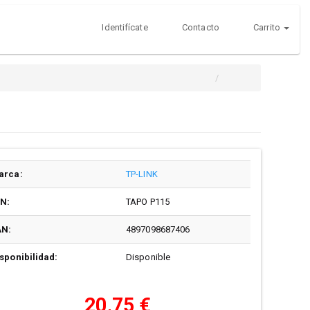
Identifícate
Contacto
Carrito
arca:
TP-LINK
/N:
TAPO P115
AN:
4897098687406
sponibilidad:
Disponible
20,75 €