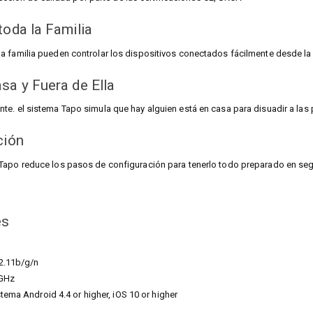
toda la Familia
a familia pueden controlar los dispositivos conectados fácilmente desde l
sa y Fuera de Ella
e. el sistema Tapo simula que hay alguien está en casa para disuadir a las
ción
Tapo reduce los pasos de configuración para tenerlo todo preparado en se
es
2.11b/g/n
 GHz
tema Android 4.4 or higher, iOS 10 or higher