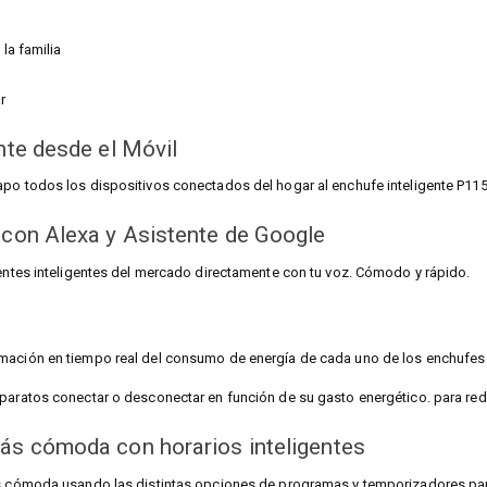
la familia
r
nte desde el Móvil
apo todos los dispositivos conectados del hogar al enchufe inteligente P11
 con Alexa y Asistente de Google
tentes inteligentes del mercado directamente con tu voz. Cómodo y rápido.
mación en tiempo real del consumo de energía de cada uno de los enchufes 
paratos conectar o desconectar en función de su gasto energético. para redu
ás cómoda con horarios inteligentes
ás cómoda usando las distintas opciones de programas y temporizadores pa