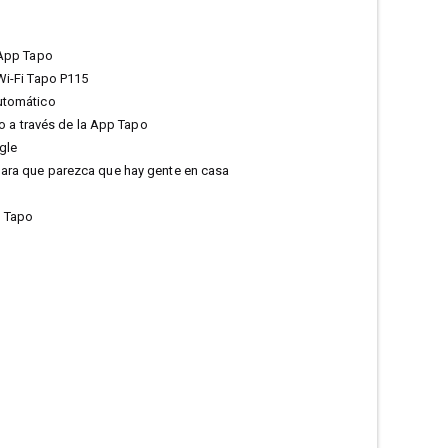
 App Tapo
Wi-Fi Tapo P115
utomático
o a través de la App Tapo
gle
ara que parezca que hay gente en casa
a Tapo