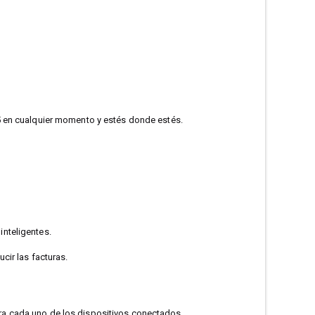
5 en cualquier momento y estés donde estés.
inteligentes.
cir las facturas.
ra cada uno de los dispositivos conectados.