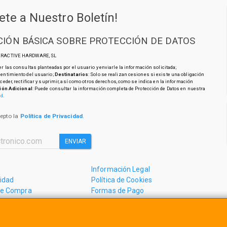
ete a Nuestro Boletín!
IÓN BÁSICA SOBRE PROTECCIÓN DE DATOS
TERACTIVE HARDWARE, SL
r las consultas planteadas por el usuario y enviarle la información solicitada;
sentimiento del usuario;
Destinatarios
: Solo se realizan cesiones si existe una obligación
cceder, rectificar y suprimir, así como otros derechos, como se indica en la información
ión Adicional
: Puede consultar la información completa de Protección de Datos en nuestra
ad
.
cepto la
Política de Privacidad
.
ENVIAR
Información Legal
cidad
Política de Cookies
de Compra
Formas de Pago
mos?