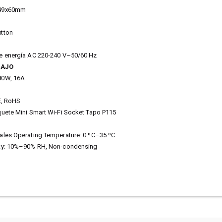
x49x60mm
tton
e energía AC 220-240 V~50/60 Hz
BAJO
80W, 16A
E, RoHS
uete Mini Smart Wi-Fi Socket Tapo P115
ales Operating Temperature: 0 ºC–35 ºC
ty: 10%–90% RH, Non-condensing