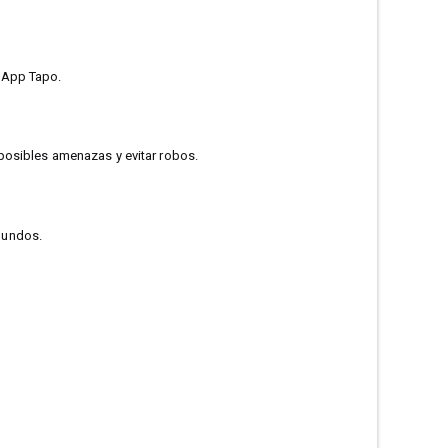
a App Tapo.
 posibles amenazas y evitar robos.
gundos.