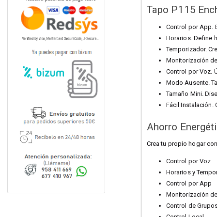
Tapo P115
Ench
Control por App. 
Horarios. Define 
Temporizador. Cr
Monitorización de
Control por Voz.
Modo Ausente. Ta
Tamaño Mini. Dise
Fácil Instalación.
Ahorro Energét
Crea tu propio hogar c
Control por Voz
Horarios y Tempo
Control por App
Monitorización de
Control de Grupo
Control Local