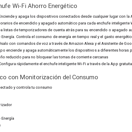
ufe Wi-Fi Ahorro Energético
Enciende y apaga los dispositivos conectados desde cualquier lugar con la
horarios de encendido y apagado automático para cada enchufe inteligente 
ea listas de temporizadores de cuenta atrás para su encendido o apagado a
 Energía. Controla el consumo de energía en tiempo real y el gasto energétic
 Úsalo con comandos de voz a través de Amazon Alexa y el Asistente de Goo
po enciende y apaga automáticamente los dispositivos a diferentes horas p
ño reducido para no bloquear las tomas de corriente cercanas
 Configura rápidamente el enchufe inteligente Wi-Fi a través de la App gratuit
ico con
Monitorización del Consumo
onectado
y controla tu consumo
rizador
 Energía
s