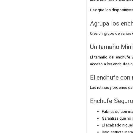
Haz que los dispositivo
Agrupa los enc
Crea un grupo de varios 
Un tamaño Mini 
El tamaño del enchufe W
acceso a los enchufes c
El enchufe con
Las rutinas y órdenes dad
Enchufe Segur
Fabricado con mat
Garantiza que no 
El acabado niquel
Bajo estricta ins