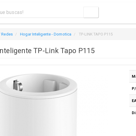
/ Redes
Hogar Inteligente - Domotica
TP-LINK TAPO P115
Inteligente TP-Link Tapo P115
M
P
E
Di