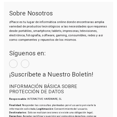
Sobre Nosotros
zPlace es tu lugar de informática online donde encontraras amplia
variedad de productos tecnológicos a las necesidades que requieras
desde portátiles, smartphone, tablets, impresoras, televisiones,
electrónica, fotografía, software, gaming, consumibles, redes y asi
como compenentes y repuestos de los mismos.
Síguenos en:
¡Suscríbete a Nuestro Boletín!
INFORMACIÓN BÁSICA SOBRE
PROTECCIÓN DE DATOS
Responsable
: INTERACTIVE HARDWARE, SL
Finalidad
: Responder las consultas planteadas por el usuario y enviarle la
información solicitada;
Legitimación
: Consentimiento del usuario;
Destinatarios
: Solo se realizan cesiones si existe una obligación legal;
Derechos
: Acceder, rectificar y suprimir, así como otros derechos, como se