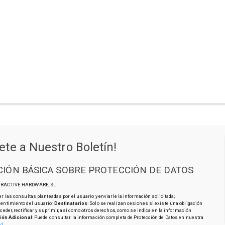
ete a Nuestro Boletín!
IÓN BÁSICA SOBRE PROTECCIÓN DE DATOS
TERACTIVE HARDWARE, SL
r las consultas planteadas por el usuario y enviarle la información solicitada;
sentimiento del usuario;
Destinatarios
: Solo se realizan cesiones si existe una obligación
cceder, rectificar y suprimir, así como otros derechos, como se indica en la información
ión Adicional
: Puede consultar la información completa de Protección de Datos en nuestra
ad
.