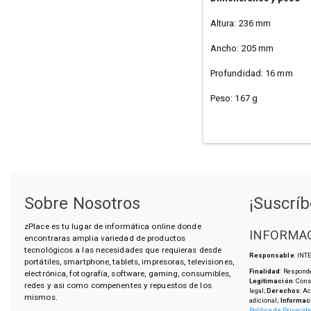
Altura: 236 mm
Ancho: 205 mm
Profundidad: 16 mm
Peso: 167 g
Sobre Nosotros
¡Suscríb
zPlace es tu lugar de informática online donde
INFORMAC
encontraras amplia variedad de productos
tecnológicos a las necesidades que requieras desde
Responsable
: IN
portátiles, smartphone, tablets, impresoras, televisiones,
Finalidad
: Responde
electrónica, fotografía, software, gaming, consumibles,
Legitimación
: Con
redes y asi como compenentes y repuestos de los
legal;
Derechos
: A
mismos.
adicional;
Informac
Política de Privacid