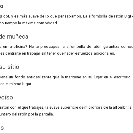
do
oot, y es más suave de lo que pensábamos. La alfombrilla de ratón BigFoo
smo tiempo la máxima comodidad.
 de muñeca
o en la oficina? No te preocupes: la alfombrilla de ratón garantiza com
s centrarte en trabajar sin tener que hacer esfuerzos adicionales.
u sitio
tiene un fondo antideslizante que la mantiene en su lugar en el escritorio
en el mismo lugar.
eciso
atón con el que trabajes, la suave superficie de microfibra de la alfombrill
ntero del ratón por la pantalla.
es