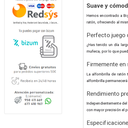
Suave y cómo
Hemos encontrado a BigF
ratón, ofreciendo al mi
Perfecto juego
¿Has tenido un día larg
muñeca, por lo que puede
Firmemente en s
La alfombrilla de ratón 
alfombrilla permanecerá 
Rendimiento pr
Independientemente del r
con mayor precisión el pu
Especificacion