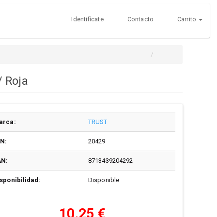
Identifícate
Contacto
Carrito
/ Roja
arca:
TRUST
/N:
20429
AN:
8713439204292
sponibilidad:
Disponible
10,25 €