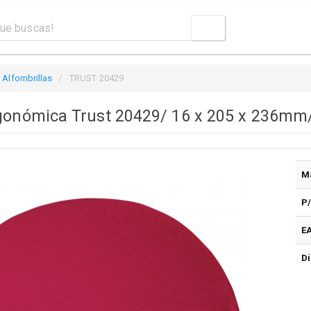
Alfombrillas
TRUST 20429
rgonómica Trust 20429/ 16 x 205 x 236mm
M
P
E
Di