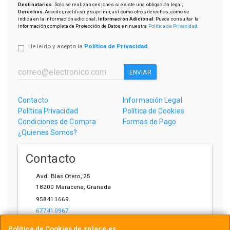
Destinatarios
: Solo se realizan cesiones si existe una obligación legal;
Derechos
: Acceder, rectificar y suprimir, así como otros derechos, como se
indica en la información adicional;
Información Adicional
: Puede consultar la
información completa de Protección de Datos en nuestra
Política de Privacidad
.
He leído y acepto la
Política de Privacidad
.
ENVIAR
Contacto
Información Legal
Política Privacidad
Política de Cookies
Condiciones de Compra
Formas de Pago
¿Quienes Somos?
Contacto
Avd. Blas Otero, 25
18200
Maracena
,
Granada
958411669
677410967
ihardware@gmail.com
Política de Cookies de zplace.es