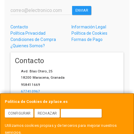
ENVIAR
Contacto
Información Legal
Política Privacidad
Política de Cookies
Condiciones de Compra
Formas de Pago
¿Quienes Somos?
Contacto
Avd. Blas Otero, 25
18200
Maracena
,
Granada
958411669
677410967
ihardware@gmail.com
Política de Cookies de zplace.es
CONFIGURAR
RECHAZAR
ACEPTAR COOKIES
Horario
Utilizamos cookies propias y de terceros para mejorar nuestros
L-V: 10:00-14:00, 17:00-21:00
servicios.