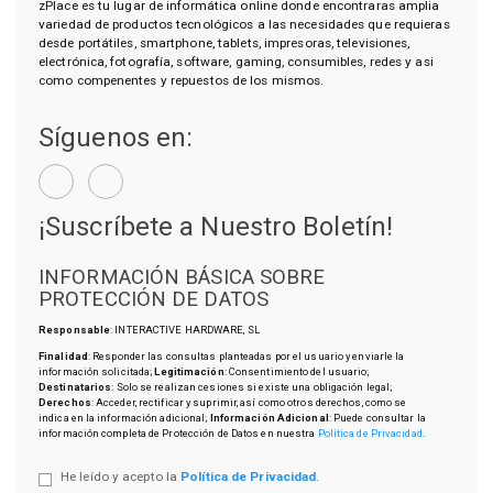
zPlace es tu lugar de informática online donde encontraras amplia
variedad de productos tecnológicos a las necesidades que requieras
desde portátiles, smartphone, tablets, impresoras, televisiones,
electrónica, fotografía, software, gaming, consumibles, redes y asi
como compenentes y repuestos de los mismos.
Síguenos en:
¡Suscríbete a Nuestro Boletín!
INFORMACIÓN BÁSICA SOBRE
PROTECCIÓN DE DATOS
Responsable
: INTERACTIVE HARDWARE, SL
Finalidad
: Responder las consultas planteadas por el usuario y enviarle la
información solicitada;
Legitimación
: Consentimiento del usuario;
Destinatarios
: Solo se realizan cesiones si existe una obligación legal;
Derechos
: Acceder, rectificar y suprimir, así como otros derechos, como se
indica en la información adicional;
Información Adicional
: Puede consultar la
información completa de Protección de Datos en nuestra
Política de Privacidad
.
He leído y acepto la
Política de Privacidad
.