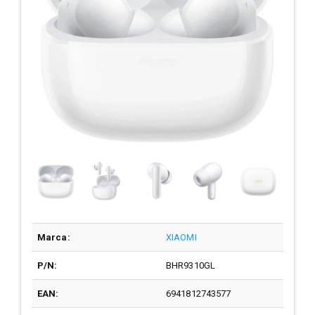
Marca:
XIAOMI
P/N:
BHR9310GL
EAN:
6941812743577