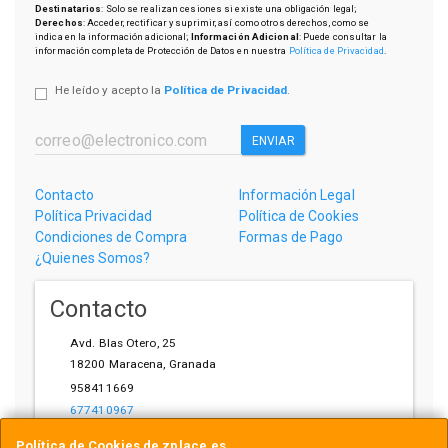
Destinatarios
: Solo se realizan cesiones si existe una obligación legal;
Derechos
: Acceder, rectificar y suprimir, así como otros derechos, como se
indica en la información adicional;
Información Adicional
: Puede consultar la
información completa de Protección de Datos en nuestra
Política de Privacidad
.
He leído y acepto la
Política de Privacidad
.
ENVIAR
Contacto
Información Legal
Política Privacidad
Política de Cookies
Condiciones de Compra
Formas de Pago
¿Quienes Somos?
Contacto
Avd. Blas Otero, 25
18200
Maracena
,
Granada
958411669
677410967
ihardware@gmail.com
Política de Cookies de zplace.es