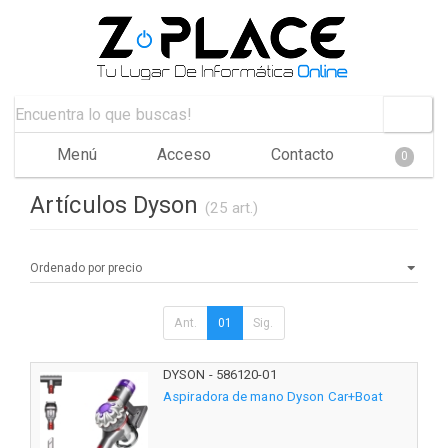
Menú
Acceso
Contacto
0
Artículos Dyson
(25 art.)
Ant.
01
Sig.
DYSON - 586120-01
Aspiradora de mano Dyson Car+Boat