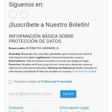
Síguenos en:
¡Suscríbete a Nuestro Boletín!
INFORMACIÓN BÁSICA SOBRE
PROTECCIÓN DE DATOS
Responsable
: INTERACTIVE HARDWARE, SL
Finalidad
: Responder las consultas planteadas por el usuario y enviarle la
información solicitada;
Legitimación
: Consentimiento del usuario;
Destinatarios
: Solo se realizan cesiones si existe una obligación legal;
Derechos
: Acceder, rectificar y suprimir, así como otros derechos, como se
indica en la información adicional;
Información Adicional
: Puede consultar la
información completa de Protección de Datos en nuestra
Política de Privacidad
.
He leído y acepto la
Política de Privacidad
.
ENVIAR
Contacto
Información Legal