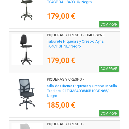
T04CPBALI840B10/ Negro
179,00 €
COMPRAR
PIQUERAS Y CRESPO - T04CPSPNE
Taburete Piqueras y Crespo Aýna
T04CPSPNE/ Negro
179,00 €
COMPRAR
PIQUERAS Y CRESPO -
21TKM840B840B10CRN65
Silla de Oficina Piqueras y Crespo Motilla
Traslack 21TKM840B840B10CRN65/
Negro
185,00 €
COMPRAR
PIQUERAS Y CRESPO -
PACK4351PTBLSP10