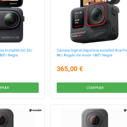
iva Insta360 GO 3S/
Cámara Digital Deportiva Insta360 Ace Pr
180º/ Negra
8K/ Ángulo de visión 180º/ Negra
365,00 €
PRAR
COMPRAR