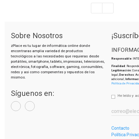
Sobre Nosotros
¡Suscríb
zPlace es tu lugar de informática online donde
INFORMAC
encontraras amplia variedad de productos
tecnológicos a las necesidades que requieras desde
Responsable
: IN
portátiles, smartphone, tablets, impresoras, televisiones,
Finalidad
: Responde
electrónica, fotografía, software, gaming, consumibles,
Legitimación
: Con
redes y asi como compenentes y repuestos de los
legal;
Derechos
: A
mismos.
adicional;
Informac
Política de Privacid
Síguenos en:
He leído y a
Contacto
Política Priva