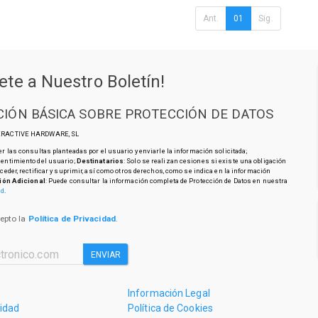
Ant.
01
Sig.
ete a Nuestro Boletín!
IÓN BÁSICA SOBRE PROTECCIÓN DE DATOS
TERACTIVE HARDWARE, SL
r las consultas planteadas por el usuario y enviarle la información solicitada;
sentimiento del usuario;
Destinatarios
: Solo se realizan cesiones si existe una obligación
cceder, rectificar y suprimir, así como otros derechos, como se indica en la información
ión Adicional
: Puede consultar la información completa de Protección de Datos en nuestra
ad
.
cepto la
Política de Privacidad
.
ENVIAR
Información Legal
cidad
Política de Cookies