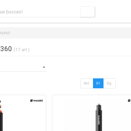
sta360
ta360
(17 art.)
Ant.
01
Sig.