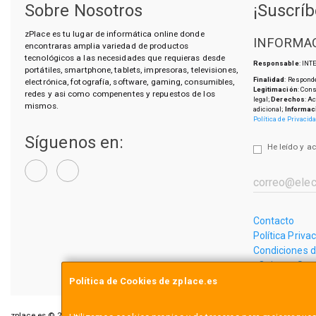
Sobre Nosotros
¡Suscríb
zPlace es tu lugar de informática online donde
INFORMAC
encontraras amplia variedad de productos
tecnológicos a las necesidades que requieras desde
Responsable
: IN
portátiles, smartphone, tablets, impresoras, televisiones,
Finalidad
: Responde
electrónica, fotografía, software, gaming, consumibles,
Legitimación
: Con
redes y asi como compenentes y repuestos de los
legal;
Derechos
: A
mismos.
adicional;
Informac
Política de Privacid
Síguenos en:
He leído y a
Contacto
Política Priva
Condiciones 
¿Quienes So
Política de Cookies de zplace.es
zplace.es © 2026