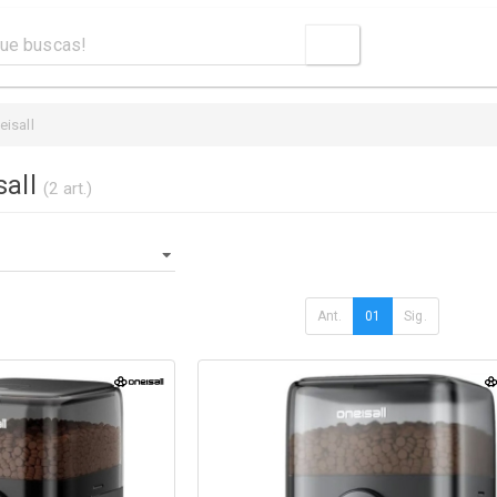
eisall
sall
(2 art.)
Ant.
01
Sig.