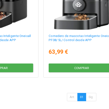
 Inteligente Oneisall
Comedero de mascotas Inteligente Oneisa
l desde APP
PF08/ 5L/ Control desde APP
63,99 €
PRAR
COMPRAR
Ant.
01
Sig.