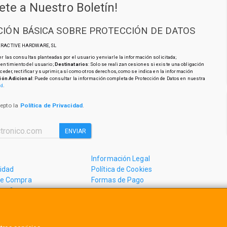
ete a Nuestro Boletín!
IÓN BÁSICA SOBRE PROTECCIÓN DE DATOS
TERACTIVE HARDWARE, SL
r las consultas planteadas por el usuario y enviarle la información solicitada;
sentimiento del usuario;
Destinatarios
: Solo se realizan cesiones si existe una obligación
cceder, rectificar y suprimir, así como otros derechos, como se indica en la información
ión Adicional
: Puede consultar la información completa de Protección de Datos en nuestra
ad
.
cepto la
Política de Privacidad
.
ENVIAR
Información Legal
cidad
Política de Cookies
de Compra
Formas de Pago
mos?