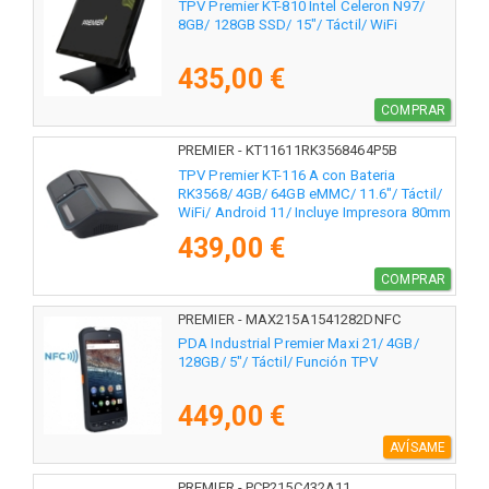
TPV Premier KT-810 Intel Celeron N97/
8GB/ 128GB SSD/ 15"/ Táctil/ WiFi
435,00 €
COMPRAR
PREMIER - KT11611RK3568464P5B
TPV Premier KT-116 A con Bateria
RK3568/ 4GB/ 64GB eMMC/ 11.6"/ Táctil/
WiFi/ Android 11/ Incluye Impresora 80mm
439,00 €
COMPRAR
PREMIER - MAX215A1541282DNFC
PDA Industrial Premier Maxi 21/ 4GB/
128GB/ 5"/ Táctil/ Función TPV
449,00 €
AVÍSAME
PREMIER - PCP215C432A11