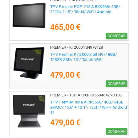
TPV Premier PCP-215 A RK3568/ 4GB/
32GB/ 21.5"/ Táctil/ WiFi/ Android
465,00 €
COMPRAR
PREMIER - KT200015N978128
TPV Premier KT-2000 Intel N97/ 8GB/
128GB SSD/ 15"/ Táctil/ WiFi
479,00 €
COMPRAR
PREMIER - TURIA156RK35684642ND10G
TPV Premier Turia A RK3568/ 4GB/ 64GB
eMMC/ 15.6" + 10.1"/ Táctil/ WiFi/ Android
11
479,00 €
COMPRAR