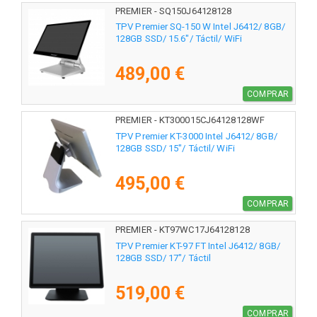
PREMIER - SQ150J64128128
TPV Premier SQ-150 W Intel J6412/ 8GB/
128GB SSD/ 15.6"/ Táctil/ WiFi
489,00 €
COMPRAR
PREMIER - KT300015CJ64128128WF
TPV Premier KT-3000 Intel J6412/ 8GB/
128GB SSD/ 15"/ Táctil/ WiFi
495,00 €
COMPRAR
PREMIER - KT97WC17J64128128
TPV Premier KT-97 FT Intel J6412/ 8GB/
128GB SSD/ 17"/ Táctil
519,00 €
COMPRAR