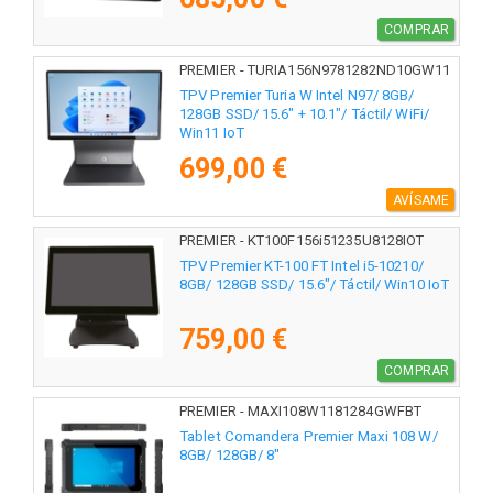
COMPRAR
PREMIER - TURIA156N9781282ND10GW11
TPV Premier Turia W Intel N97/ 8GB/
128GB SSD/ 15.6" + 10.1"/ Táctil/ WiFi/
Win11 IoT
699,00 €
AVÍSAME
PREMIER - KT100F156i51235U8128IOT
TPV Premier KT-100 FT Intel i5-10210/
8GB/ 128GB SSD/ 15.6"/ Táctil/ Win10 IoT
759,00 €
COMPRAR
PREMIER - MAXI108W1181284GWFBT
Tablet Comandera Premier Maxi 108 W/
8GB/ 128GB/ 8"