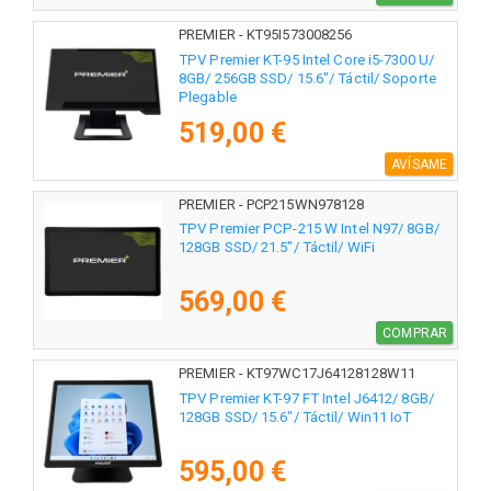
PREMIER - KT95I573008256
TPV Premier KT-95 Intel Core i5-7300 U/
8GB/ 256GB SSD/ 15.6"/ Táctil/ Soporte
Plegable
519,00 €
AVÍSAME
PREMIER - PCP215WN978128
TPV Premier PCP-215 W Intel N97/ 8GB/
128GB SSD/ 21.5"/ Táctil/ WiFi
569,00 €
COMPRAR
PREMIER - KT97WC17J64128128W11
TPV Premier KT-97 FT Intel J6412/ 8GB/
128GB SSD/ 15.6"/ Táctil/ Win11 IoT
595,00 €