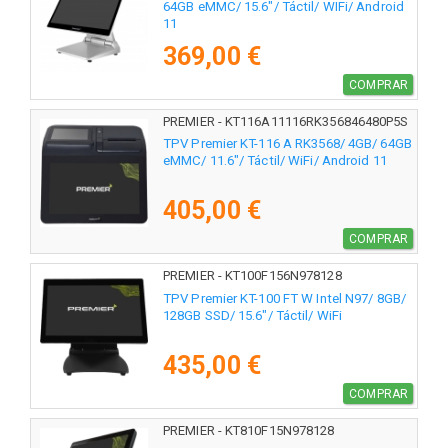
64GB eMMC/ 15.6"/ Táctil/ WIFi/ Android
11
369,00 €
COMPRAR
PREMIER - KT116A11116RK356846480P5S
TPV Premier KT-116 A RK3568/ 4GB/ 64GB
eMMC/ 11.6"/ Táctil/ WiFi/ Android 11
405,00 €
COMPRAR
PREMIER - KT100F156N978128
TPV Premier KT-100 FT W Intel N97/ 8GB/
128GB SSD/ 15.6"/ Táctil/ WiFi
435,00 €
COMPRAR
PREMIER - KT810F15N978128