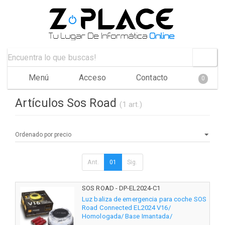
Menú
Acceso
Contacto
0
Artículos Sos Road
(1 art.)
Ant.
01
Sig.
SOS ROAD - DP-EL2024-C1
Luz baliza de emergencia para coche SOS
Road Connected EL2024 V16/
Homologada/ Base Imantada/
Geolocalizable/ Funciona a Pilas