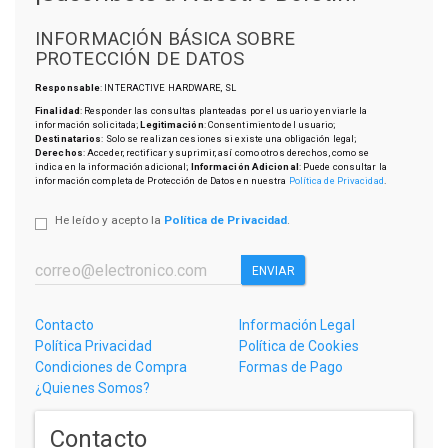
INFORMACIÓN BÁSICA SOBRE
PROTECCIÓN DE DATOS
Responsable
: INTERACTIVE HARDWARE, SL
Finalidad
: Responder las consultas planteadas por el usuario y enviarle la
información solicitada;
Legitimación
: Consentimiento del usuario;
Destinatarios
: Solo se realizan cesiones si existe una obligación legal;
Derechos
: Acceder, rectificar y suprimir, así como otros derechos, como se
indica en la información adicional;
Información Adicional
: Puede consultar la
información completa de Protección de Datos en nuestra
Política de Privacidad
.
He leído y acepto la
Política de Privacidad
.
ENVIAR
Contacto
Información Legal
Política Privacidad
Política de Cookies
Condiciones de Compra
Formas de Pago
¿Quienes Somos?
Contacto